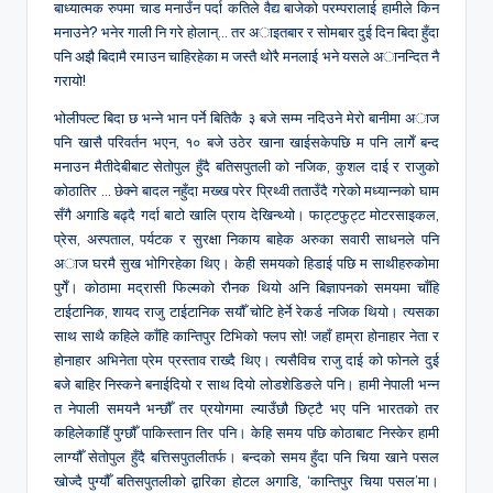
&
बाध्यात्मक रुपमा चाड मनाउँन पर्दा कतिले वैद्य बाजेको परम्परालाई हामीले किन
मनाउने? भनेर गाली नि गरे होलान्… तर अाइतबार र सोमबार दुई दिन बिदा हुँदा
feeling
पनि अझै बिदामै रमाउन चाहिरहेका म जस्तै थोरै मनलाई भने यसले अानन्दित नै
of
गरायो!
being
alive.
भोलीपल्ट बिदा छ भन्ने भान पर्ने बितिकै ३ बजे सम्म नदिउने मेरो बानीमा अाज
~
पनि खासै परिवर्तन भएन, १० बजे उठेर खाना खाईसकेपछि म पनि लागेँ बन्द
मनाउन मैतीदेबीबाट सेतोपुल हुँदै बतिसपुतली को नजिक, कुशल दाई र राजुको
कोठातिर … छेक्ने बादल नहुँदा मख्ख परेर प्रिथ्वी तताउँदै गरेको मध्यान्नको घाम
सँगै अगाडि बढ्दै गर्दा बाटो खालि प्राय देखिन्थ्यो। फाट्टफुट्ट मोटरसाइकल,
प्रेस, अस्पताल, पर्यटक र सुरक्षा निकाय बाहेक अरुका सवारी साधनले पनि
अाज घरमै सुख भोगिरहेका थिए। केही समयको हिडाई पछि म साथीहरुकोमा
पुगेँ। कोठामा मद्रासी फिल्मको रौनक थियो अनि बिज्ञापनको समयमा चाँहि
टाईटानिक, शायद राजु टाईटानिक सयौँ चोटि हेर्ने रेकर्ड नजिक थियो। त्यसका
साथ साथै कहिले काँहि कान्तिपुर टिभिको फ्लप सो! जहाँ हाम्रा होनाहार नेता र
होनाहार अभिनेता प्रेम प्रस्ताव राख्दै थिए। त्यसैविच राजु दाई को फोनले दुई
बजे बाहिर निस्कने बनाईदियो र साथ दियो लोडशेडिङले पनि। हामी नेपाली भन्न
त नेपाली समयनै भन्छौँ तर प्रयोगमा ल्याउँछौ छिट्टै भए पनि भारतको तर
कहिलेकाहिँ पुग्छौँ पाकिस्तान तिर पनि। केहि समय पछि कोठाबाट निस्केर हामी
लाग्यौँ सेतोपुल हुँदै बत्तिसपुतलीतर्फ। बन्दको समय हुँदा पनि चिया खाने पसल
खोज्दै पुग्यौँ बतिसपुतलीको द्वारिका होटल अगाडि, ‘कान्तिपुर चिया पसल’मा।