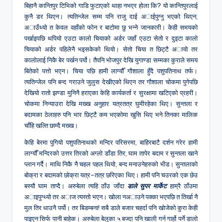
बिहानै कान्तिपुर टिभिको गाडि फुटाएको थाहा नभएर होला कि? यो कान्तिपुरलाई
कुनै डर थिएन। त्यतिन्जेल सम्म पनि राजु दाई अाईपुग्नु भएको थिएन,
अाउँथ्यो त केवल वहाँको फोन र बाटोमा छु भन्ने जानकारी। केही समयको
पर्खाइपछि थपियो एउटा कालो चियाको अर्डर जहाँ एउटा सेतो र दुइटा कालो
चियाको अर्डर पहिलेनै भइसकेको थियो। सेतो चिया त छिट्टै अायो तर
कालोलाई निकै बेर पर्खन पर्यो। तैपनि भोजपुर देखि युगाण्डा सम्मका कुराले समय
बितेको पत्तो भएन। चिया पछि हामी लाग्यौँ गौशाला हुँदै पशुपतिनाथ तर्फ।
त्यतिन्जेल पनि बन्द गराउने जुलुस देखीएको थिएन तर गौशाला चोकमा पुगेपछि
देखियो रातो झण्डा मुनिनै हराएका केहि कार्यकर्ता र सुरक्षामा खटिएको प्रहरी।
चोकमा निन्याउरा देखि मख्ख अनुहार यत्रतत्र घुमीरहेका थिए। सुन्तला र
बदामका ठेलाहरु पनि भार छिट्टै कम भएकोमा खुसि थिए भने तिनका मालिक
चाँहि खल्ति छाम्दै मख्ख।
केहि बेरमा पुगियो पशुपतिनाथको मन्दिर परिसरमा, बाहिरबाटै दर्शन गरेर हामी
लाग्यौँ मन्दिरको उत्तर तिरको अग्लो डाँडा तिर, घाम तापेर बदाम र सुन्तला खाने
प्लान गर्दै। माथि निकै नै चहल पहल थियो, बन्द मनाउनेहरुको भीड। सुन्तलाको
बोक्रा र बदामको छोक्रा यत्र-तत्र छरिएका थिए। हामी पनि चउरको एक छेउ
बस्यौ घाम ताप्दै। अरुबेला त्यहि ठाँउ जाँदा
डाले सुपर मार्केट
हाम्रै ठाँउमा
अाइपुग्थ्यो तर अाज त्यस्तो भएन। खोला नअाउने पक्का भएपछि त तिर्खा नै
मुल तिर धाउनै पर्यो। तर बिडम्बना! सबै डाले बजार चहर्दा पनि खोजेको कुरा केही
पाइएन सिर्फ पानी बाहेक। अरुबेला बेलुका ५ बज्दा पनि खाली गर्न गार्हो पर्ने डालो