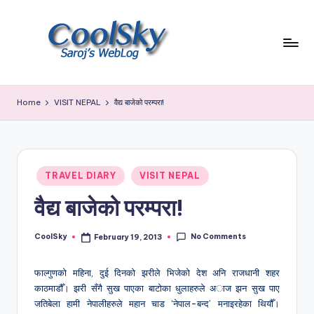
Skip
to
content
~
I
Home
VISIT NEPAL
वैद्य बाजेको परम्परा!
like
the
smell
of
Posted
earth,
TRAVEL DIARY
VISIT NEPAL
in
sound
वैद्य बाजेको परम्परा!
of
wind
No Comments
through
CoolSky
February 19, 2013
Posted
by
trees,
sight
फाल्गुणको महिना, दुई दिनको झरीले भिजेको देश अनि राजधानी शहर
of
काठमाडौँ। झरी सँगै सुख पाएका बाटोका धुलाहरुले अाज झन सुख पाए
mountains
जतिबेला हामी नेपालीहरुले महान चाड ‘नेपाल-बन्द’ मनाइरहेका थियौँ।