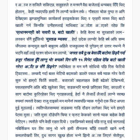
र अाज त सजिलै सकिएछ, साहुहरुले त मनमनै वैद्य बाजेलाई धन्यबाद दिँदै थिए
होलान्… केही नपाएपछि हामी नि लाग्यौ फर्कन तर्फ। गौशाला चोक पुग्दा त अगि
देखिएका झण्डामुनिका कार्यकर्ता हराइसकेका थिए र प्रहरी व्यस्त थिए बाटो
खाली गर्न किनकि उनीहरुलाई माथिबाट अादेश अाएको रहेछ कि
‘
प्रधानमन्त्री को सवारी छ, बाटो खाली!
‘। केहि बेरमा मा सुरक्षाको लाम-
लस्कर सँगै हुईँकियो ‘
मुस्ताङ म्याक्स
‘… हेर्दा उदेक लाग्यो! केहि बर्ष अघि सम्म
जँगलमा कन्दमुल खाने बाबुराम अहिले राजकुलमा पो पुगेछन् त! उत्तर नभन्ने नै
भएनि वहाँ लाई प्रश्न सोध्न मन लाग्यो, ‘
जनता सबै दु:ख बेसाउँदै बाटोमा हिड्दै गर्दा
हजुर गौशाला हुँदै लाग्नु भो! बन्दको दिन पनि १५ मिनेट पहिला देखि बाटो खाली
गरेर! अाँट छ सँगै हिड्ने?
‘ त्यतिबेला त मन मनै सोधियो पछि रिस फेरियो
ट्विटरमा… लम्कदै गर्दा बल्ल भेटियो बदामको डालो! पसल सबै प्याक गरेर फेरी
सुरु भो हाम्रो फिर्ति सवारी… बजारको चहलपहल केही बढेको देखिन्थ्यो,
पसलहरुपनि अलि बढि खुलेका थिए, सडकभरि मान्छे छरिएका थिए, काउली र
साग बाटोमा कुरिरहेका थिए ग्राहकलाई, हेर्दा नै लैजाउँ लैजाउँ लाग्ने स्वच्छ
रुपमा! त्यस्तो देख्दा राजु दाइको मन मानेन! त्यसपछि प्याक गर्नुभो एक फिट अग्ला
दुई मुठालाई। त्यतिन्जेलसम्ममा सडकमा गाडि दौडन लागेका थिए भने हाम्रो
पेटमा मुसा। जति मुसा दौडेपनि चिया र फ्रुट केकको सानो प्याक बाहेक केही
भेटिएन। त्यसैले पनि केही राहत दियो। एकछिनको बसाई पछि राजु दाई सागलाई
नबिर्सिकन घर तिर जानु भो भने हामी तीनजना चाँहि रसवरी खाने भन्दै
कमलपोखरी तिर, दुध सागर खुल्छ होला भन्ने झिनो अास लिएर! सेतोपुल,