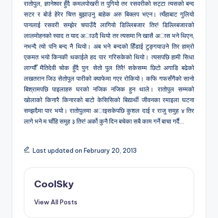
रातोपुल, ज्ञानेश्वर हुँदै कमलपोखरी त पुगियो तर रसवरीको सट्टा त्यसको बन्द
सटर र बोर्ड हेरेर चित्त बुझाउनु बाहेक अरु बिक्लप भएन। त्यँहाबाट गुलियो
पानलाई रसवरी सम्झेर चपाउँदै लागियो डिल्लिबजार तिर! डिल्लिबजारको
लालमोहनको स्वाद त याद अाउदै थियो तर त्यसमा नि खासै अास भने थिएन,
नभन्दै त्यो पनि बन्द नै थियो। अब भने बन्दको हिँडाई टुङ्गयाउने तिर हाम्रो
एकमत भयो किनकी थकाईले हद पार गरिसकेको थियो। त्यसपछि हामी सिधा
लाग्यौँ मैतिदेवी चोक हुँदै पुन: सेतो पुल तिरै! सकेसम्म छिटो अगाडि बढेको
लखतरान जिउ सेतोपुल पारीको क्याफेमा गएर रोकियो। कफि गफसँगैको सानो
बिश्रामपछि पाइलाहरु घरको नजिक नजिक हुन थाले। रातोपुल सम्मको
खोलाको किनारै किनारको बाटो केसिसिको बिद्यार्थी जीवनका रमाइला घटना
सम्झदैमा पार भयो। रातोपुलमा अाइसकेपछि कुशल दाई र राजु समुह ४ तिर
लागे भने म चाँहि समुह ३ तिर! अर्को कुनै दिन बचेका सबै काम गर्ने बाचा गर्दै…
Last updated on February 20, 2013
CoolSky
View All Posts